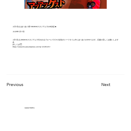
2月1日(土)あつあつ君YAMAHAスタジアムでLIVE決定🔥
2025年1月17日
2月1日(土)YAMAHAスタジアムで行われるブルーレヴズ🏈の試合のハーフタイム中にあつあつLIVEやります。応援📣宜しくお願いします
🙇
詳しくは👇️👇️
https://www.shizuoka-bluerevs.com/lp/20250201/
Previous
Next
SAUNA TENRYU