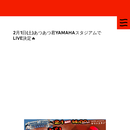
お休みはお知らせをチェック　★　予約不要でご利用できます　★　
2月1日(土)あつあつ君YAMAHAスタジアムで
LIVE決定🔥